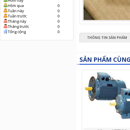
Hôm nay
Hôm qua
0
Tuần này
0
Tuần trước
0
Tháng này
0
Tháng trước
0
Tổng cộng
0
THÔNG TIN SẢN PHẨM
SẢN PHẨM CÙN