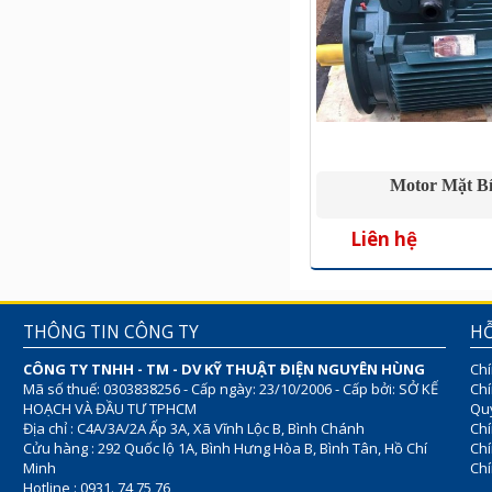
Motor Mặt B
Liên hệ
THÔNG TIN CÔNG TY
HỖ
CÔNG TY TNHH - TM - DV KỸ THUẬT ĐIỆN NGUYÊN HÙNG
Chí
Mã số thuế: 0303838256 - Cấp ngày: 23/10/2006 - Cấp bởi: SỞ KẾ
Chí
HOẠCH VÀ ĐẦU TƯ TPHCM
Quy
Địa chỉ : C4A/3A/2A Ấp 3A, Xã Vĩnh Lộc B, Bình Chánh
Chí
Cửu hàng : 292 Quốc lộ 1A, Bình Hưng Hòa B, Bình Tân, Hồ Chí
Ch
Minh
Chí
Hotline : 0931. 74 75 76