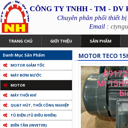
CÔNG TY TNHH - TM - DV
Chuyên phân phối thiết bị
Email :
ctyng
TRANG CHỦ
GIỚI THIỆU
SẢN PHẨM
MOTOR TECO 15
Danh Mục Sản Phẩm
MOTOR GIẢM TỐC
MÁY BƠM NƯỚC
MOTOR
MÁY THỔI KHÍ
QUẠT HÚT, THỔI CÔNG NGHIỆP
TỦ ĐIỆN (TỦ ĐIỀU KHIỂN)
BIẾN TẦN (INVETER)