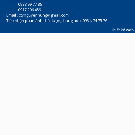
0988 99 77 86
0917 206 459
Email :
ctynguyenhung@gmail.com
Tiếp nhận phản ánh chất lượng hàng hóa: 0931. 74 75 76
Thiết kế web