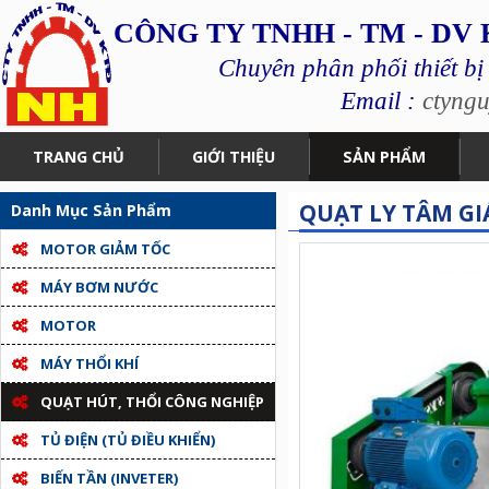
CÔNG TY TNHH - TM - DV
Chuyên phân phối thiết bị
Email :
ctyng
TRANG CHỦ
GIỚI THIỆU
SẢN PHẨM
QUẠT LY TÂM GI
Danh Mục Sản Phẩm
MOTOR GIẢM TỐC
MÁY BƠM NƯỚC
MOTOR
MÁY THỔI KHÍ
QUẠT HÚT, THỔI CÔNG NGHIỆP
TỦ ĐIỆN (TỦ ĐIỀU KHIỂN)
BIẾN TẦN (INVETER)