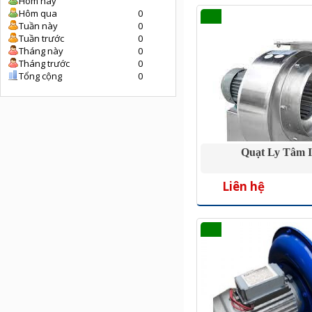
Hôm nay
Hôm qua
0
Tuần này
0
Tuần trước
0
Tháng này
0
Tháng trước
0
Tổng cộng
0
Quạt Ly Tâm 
Liên hệ