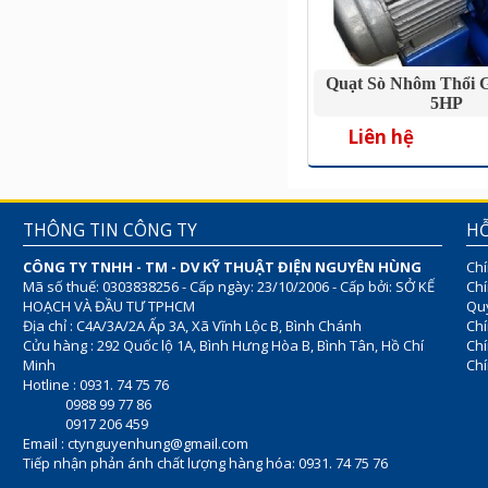
Quạt Sò Nhôm Thổi 
5HP
Liên hệ
THÔNG TIN CÔNG TY
HỖ
CÔNG TY TNHH - TM - DV KỸ THUẬT ĐIỆN NGUYÊN HÙNG
Chí
Mã số thuế: 0303838256 - Cấp ngày: 23/10/2006 - Cấp bởi: SỞ KẾ
Chí
HOẠCH VÀ ĐẦU TƯ TPHCM
Quy
Địa chỉ : C4A/3A/2A Ấp 3A, Xã Vĩnh Lộc B, Bình Chánh
Chí
Cửu hàng : 292 Quốc lộ 1A, Bình Hưng Hòa B, Bình Tân, Hồ Chí
Ch
Minh
Chí
Hotline : 0931. 74 75 76
0988 99 77 86
0917 206 459
Email :
ctynguyenhung@gmail.com
Tiếp nhận phản ánh chất lượng hàng hóa: 0931. 74 75 76