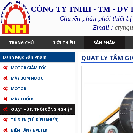
CÔNG TY TNHH - TM - DV
Chuyên phân phối thiết bị
Email :
ctyng
TRANG CHỦ
GIỚI THIỆU
SẢN PHẨM
QUẠT LY TÂM GI
Danh Mục Sản Phẩm
MOTOR GIẢM TỐC
MÁY BƠM NƯỚC
MOTOR
MÁY THỔI KHÍ
QUẠT HÚT, THỔI CÔNG NGHIỆP
TỦ ĐIỆN (TỦ ĐIỀU KHIỂN)
BIẾN TẦN (INVETER)