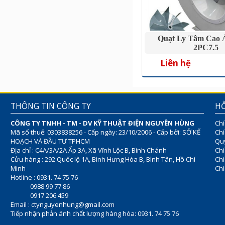
Quạt Ly Tâm Cao 
2PC7.5
Liên hệ
THÔNG TIN CÔNG TY
HỖ
CÔNG TY TNHH - TM - DV KỸ THUẬT ĐIỆN NGUYÊN HÙNG
Chí
Mã số thuế: 0303838256 - Cấp ngày: 23/10/2006 - Cấp bởi: SỞ KẾ
Chí
HOẠCH VÀ ĐẦU TƯ TPHCM
Quy
Địa chỉ : C4A/3A/2A Ấp 3A, Xã Vĩnh Lộc B, Bình Chánh
Chí
Cửu hàng : 292 Quốc lộ 1A, Bình Hưng Hòa B, Bình Tân, Hồ Chí
Ch
Minh
Chí
Hotline : 0931. 74 75 76
0988 99 77 86
0917 206 459
Email :
ctynguyenhung@gmail.com
Tiếp nhận phản ánh chất lượng hàng hóa: 0931. 74 75 76