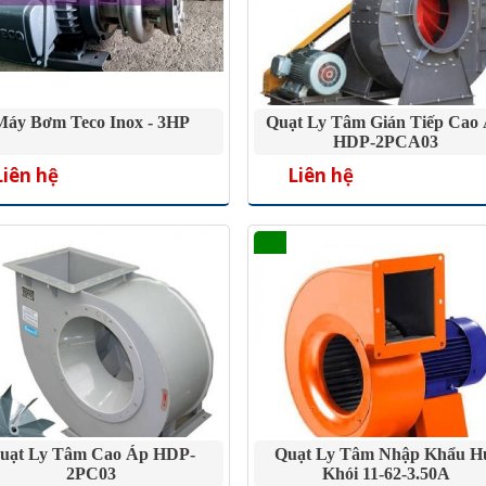
Máy Bơm Teco Inox - 3HP
Quạt Ly Tâm Gián Tiếp Cao
HDP-2PCA03
Liên hệ
Liên hệ
uạt Ly Tâm Cao Áp HDP-
Quạt Ly Tâm Nhập Khẩu H
2PC03
Khói 11-62-3.50A