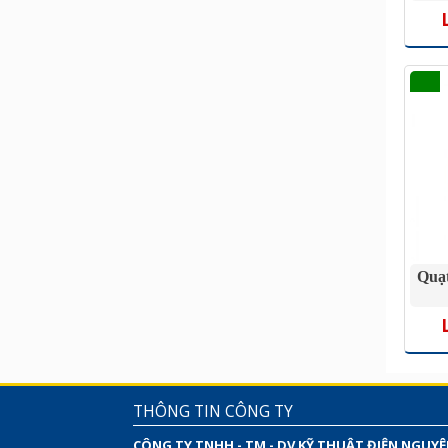
Quạ
THÔNG TIN CÔNG TY
CÔNG TY TNHH - TM - DV KỸ THUẬT ĐIỆN NGUY