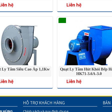
Liên hệ
Liên hệ
t Ly Tâm Siêu Cao Áp 1,1Kw
Quạt Ly Tâm Hút Khói Bếp H
HK71-3.6A-3.0
Liên hệ
Liên hệ
HỖ TRỢ KHÁCH HÀNG
BẢN
ÊN HÙNG
Chính sách và quy định chung