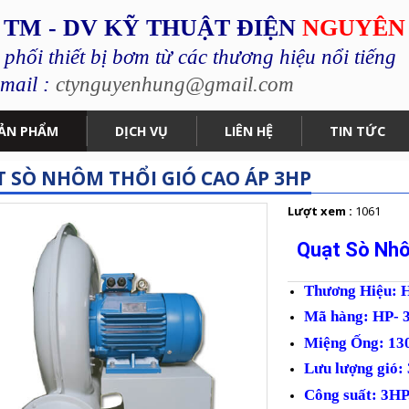
 TM - DV KỸ THUẬT ĐIỆN
NGUYÊN
hối thiết bị bơm từ các thương hiệu nổi tiếng
mail :
ctynguyenhung@gmail.com
ẢN PHẨM
DỊCH VỤ
LIÊN HỆ
TIN TỨC
 SÒ NHÔM THỔI GIÓ CAO ÁP 3HP
Lượt xem :
1061
Quạt Sò Nhô
Thương Hiệu: 
Mã hàng: HP- 
Miệng Ống: 13
Lưu lượng gió:
Công suất: 3HP