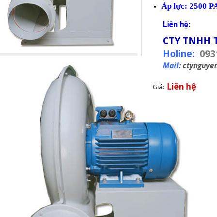
Áp lực: 2500 P
Liên hệ:
CTY TNHH 
Holine:
093
Mail:
ctynguye
Liên hệ
Giá: