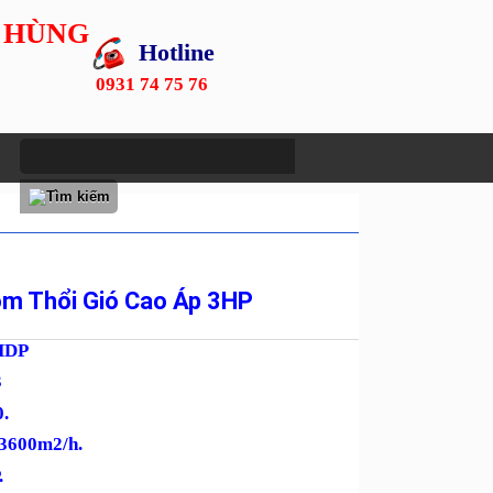
 HÙNG
Hotline
0931 74 75 76
m Thổi Gió Cao Áp 3HP
HDP
3
0.
 3600m2/h.
.