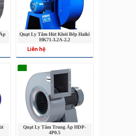
 Áp
Quạt Ly Tâm Hút Khói Bếp Haiki
HK71-3.2A-2.2
Liên hệ
út
Quạt Ly Tâm Trung Áp HDP-
4P0.5