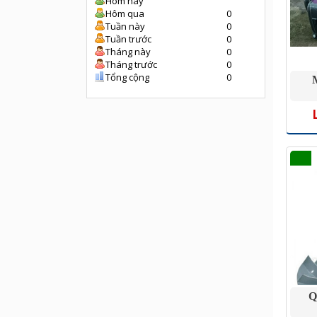
Hôm nay
Hôm qua
0
Tuần này
0
Tuần trước
0
Tháng này
0
Tháng trước
0
Tổng cộng
0
Q