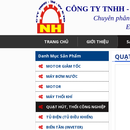
CÔNG TY TNHH -
Chuyên phân p
E
TRANG CHỦ
GIỚI THIỆU
S
QUẠT
Danh Mục Sản Phẩm
MOTOR GIẢM TỐC
MÁY BƠM NƯỚC
MOTOR
MÁY THỔI KHÍ
QUẠT HÚT, THỔI CÔNG NGHIỆP
TỦ ĐIỆN (TỦ ĐIỀU KHIỂN)
BIẾN TẦN (INVETER)