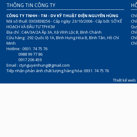
THÔNG TIN CÔNG TY
HỖ
CÔNG TY TNHH - TM - DV KỸ THUẬT ĐIỆN NGUYÊN HÙNG
Chí
Mã số thuế: 0303838256 - Cấp ngày: 23/10/2006 - Cấp bởi: SỞ KẾ
Chí
HOẠCH VÀ ĐẦU TƯ TPHCM
Quy
Địa chỉ : C4A/3A/2A Ấp 3A, Xã Vĩnh Lộc B, Bình Chánh
Chí
Cửu hàng : 292 Quốc lộ 1A, Bình Hưng Hòa B, Bình Tân, Hồ Chí
Ch
Minh
Chí
Hotline : 0931. 74 75 76
0988 99 77 86
0917 206 459
Email :
ctynguyenhung@gmail.com
Tiếp nhận phản ánh chất lượng hàng hóa: 0931. 74 75 76
Thiết kế web