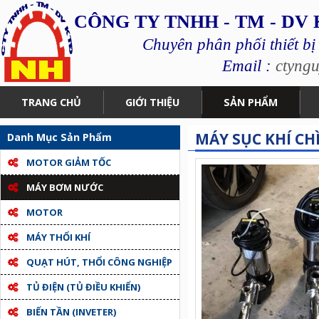
CÔNG TY TNHH - TM - DV
Chuyên phân phối thiết bị
Email :
ctyng
TRANG CHỦ
GIỚI THIỆU
SẢN PHẨM
MÁY SỤC KHÍ C
Danh Mục Sản Phẩm
MOTOR GIẢM TỐC
MÁY BƠM NƯỚC
MOTOR
MÁY THỔI KHÍ
QUẠT HÚT, THỔI CÔNG NGHIỆP
TỦ ĐIỆN (TỦ ĐIỀU KHIỂN)
BIẾN TẦN (INVETER)