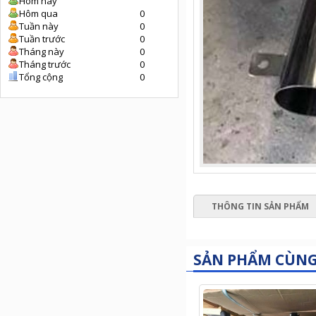
Hôm nay
Hôm qua
0
Tuần này
0
Tuần trước
0
Tháng này
0
Tháng trước
0
Tổng cộng
0
THÔNG TIN SẢN PHẨM
SẢN PHẨM CÙN