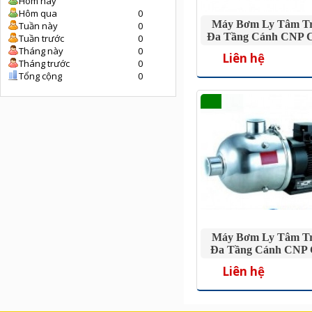
Hôm nay
Hôm qua
0
Máy Bơm Ly Tâm T
Tuần này
0
Đa Tầng Cánh CNP 
Tuần trước
0
5.5HP
Tháng này
0
Liên hệ
Tháng trước
0
Tổng cộng
0
Máy Bơm Ly Tâm T
Đa Tầng Cánh CNP
4HP
Liên hệ