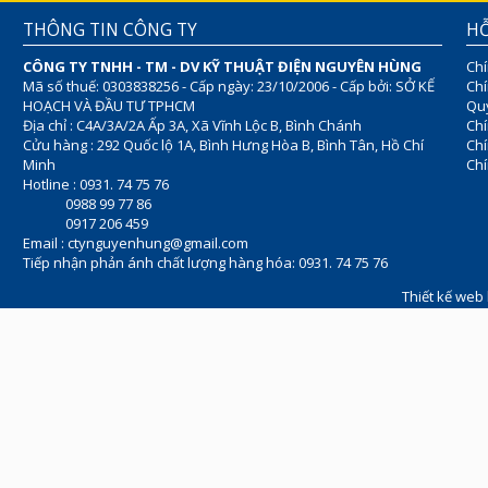
THÔNG TIN CÔNG TY
HỖ
CÔNG TY TNHH - TM - DV KỸ THUẬT ĐIỆN NGUYÊN HÙNG
Chí
Mã số thuế: 0303838256 - Cấp ngày: 23/10/2006 - Cấp bởi: SỞ KẾ
Chí
HOẠCH VÀ ĐẦU TƯ TPHCM
Quy
Địa chỉ : C4A/3A/2A Ấp 3A, Xã Vĩnh Lộc B, Bình Chánh
Chí
Cửu hàng : 292 Quốc lộ 1A, Bình Hưng Hòa B, Bình Tân, Hồ Chí
Ch
Minh
Chí
Hotline : 0931. 74 75 76
0988 99 77 86
0917 206 459
Email :
ctynguyenhung@gmail.com
Tiếp nhận phản ánh chất lượng hàng hóa: 0931. 74 75 76
Thiết kế web