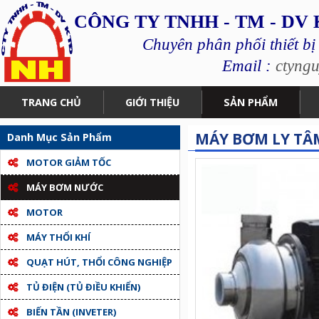
CÔNG TY TNHH - TM - DV
Chuyên phân phối thiết bị
Email :
ctyng
TRANG CHỦ
GIỚI THIỆU
SẢN PHẨM
MÁY BƠM LY TÂM
Danh Mục Sản Phẩm
MOTOR GIẢM TỐC
MÁY BƠM NƯỚC
MOTOR
MÁY THỔI KHÍ
QUẠT HÚT, THỔI CÔNG NGHIỆP
TỦ ĐIỆN (TỦ ĐIỀU KHIỂN)
BIẾN TẦN (INVETER)