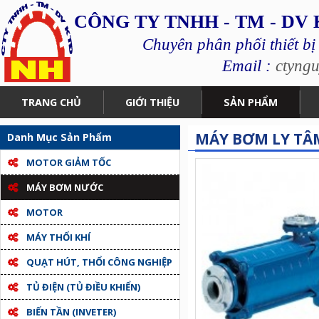
CÔNG TY TNHH - TM - DV
Chuyên phân phối thiết bị
Email :
ctyng
TRANG CHỦ
GIỚI THIỆU
SẢN PHẨM
MÁY BƠM LY TÂ
Danh Mục Sản Phẩm
MOTOR GIẢM TỐC
MÁY BƠM NƯỚC
MOTOR
MÁY THỔI KHÍ
QUẠT HÚT, THỔI CÔNG NGHIỆP
TỦ ĐIỆN (TỦ ĐIỀU KHIỂN)
BIẾN TẦN (INVETER)