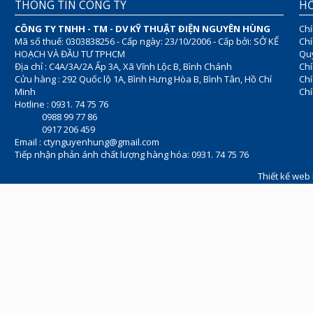
THÔNG TIN CÔNG TY
HỖ
CÔNG TY TNHH - TM - DV KỸ THUẬT ĐIỆN NGUYÊN HÙNG
Chí
Mã số thuế: 0303838256 - Cấp ngày: 23/10/2006 - Cấp bởi: SỞ KẾ
Chí
HOẠCH VÀ ĐẦU TƯ TPHCM
Quy
Địa chỉ : C4A/3A/2A Ấp 3A, Xã Vĩnh Lộc B, Bình Chánh
Chí
Cửu hàng : 292 Quốc lộ 1A, Bình Hưng Hòa B, Bình Tân, Hồ Chí
Ch
Minh
Chí
Hotline : 0931. 74 75 76
0988 99 77 86
0917 206 459
Email :
ctynguyenhung@gmail.com
Tiếp nhận phản ánh chất lượng hàng hóa: 0931. 74 75 76
Thiết kế web