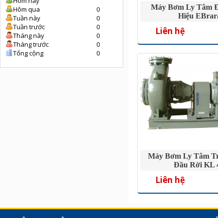
Hôm nay
Máy Bơm Ly Tâm 
Hôm qua
0
Hiệu EBrar
Tuần này
0
Tuần trước
0
Liên hệ
Tháng này
0
Tháng trước
0
Tổng cộng
0
Máy Bơm Ly Tâm T
Đầu Rời KL 
Liên hệ