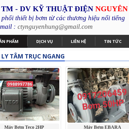
 TM - DV KỸ THUẬT ĐIỆN
NGUYÊN
hối thiết bị bơm từ các thương hiệu nổi tiếng
mail :
ctynguyenhung@gmail.com
ẢN PHẨM
DỊCH VỤ
LIÊN HỆ
TIN TỨC
 LY TÂM TRỤC NGANG
Máy Bơm Teco 2HP
Máy Bơm EBARA