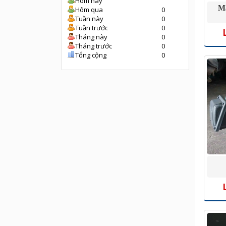
Hôm nay
M
Hôm qua
0
Tuần này
0
Tuần trước
0
Tháng này
0
Tháng trước
0
Tổng cộng
0