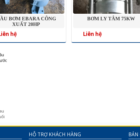
ẦU BƠM EBARA CÔNG
BƠM LY TÂM 75KW
XUẤT 20HP
Liên hệ
Liên hệ
ầu
rước
au
uối
HỖ TRỢ KHÁCH HÀNG
BẢN