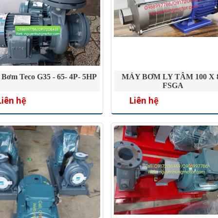
Bơm Teco G35 - 65- 4P- 5HP
MÁY BƠM LY TÂM 100 X 
FSGA
Liên hệ
Liên hệ