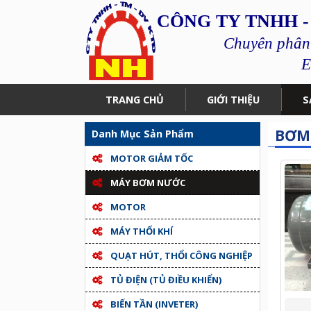
CÔNG TY TNHH -
Chuyên phân p
E
TRANG CHỦ
GIỚI THIỆU
S
BƠM
Danh Mục Sản Phẩm
MOTOR GIẢM TỐC
MÁY BƠM NƯỚC
MOTOR
MÁY THỔI KHÍ
QUẠT HÚT, THỔI CÔNG NGHIỆP
TỦ ĐIỆN (TỦ ĐIỀU KHIỂN)
BIẾN TẦN (INVETER)