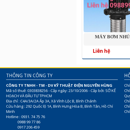
MÁY BƠM NHÚ
Liên hệ
THÔNG TIN CÔNG TY
HỖ
CÔNG TY TNHH - TM - DV KỸ THUẬT ĐIỆN NGUYÊN HÙNG
Chí
Mã số thuế: 0303838256 - Cấp ngày: 23/10/2006 - Cấp bởi: SỞ KẾ
Chí
HOẠCH VÀ ĐẦU TƯ TPHCM
Quy
Địa chỉ : C4A/3A/2A Ấp 3A, Xã Vĩnh Lộc B, Bình Chánh
Chí
Cửu hàng : 292 Quốc lộ 1A, Bình Hưng Hòa B, Bình Tân, Hồ Chí
Ch
Minh
Chí
Hotline : 0931. 74 75 76
0988 99 77 86
0917 206 459