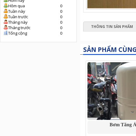
Hôm nay
Hôm qua
0
Tuần này
0
Tuần trước
0
Tháng này
0
THÔNG TIN SẢN PHẨM
Tháng trước
0
Tổng cộng
0
SẢN PHẨM CÙN
Bơm Tăng 