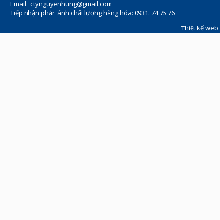
Email :
ctynguyenhung@gmail.com
Tiếp nhận phản ánh chất lượng hàng hóa: 0931. 74 75 76
Thiết kế web