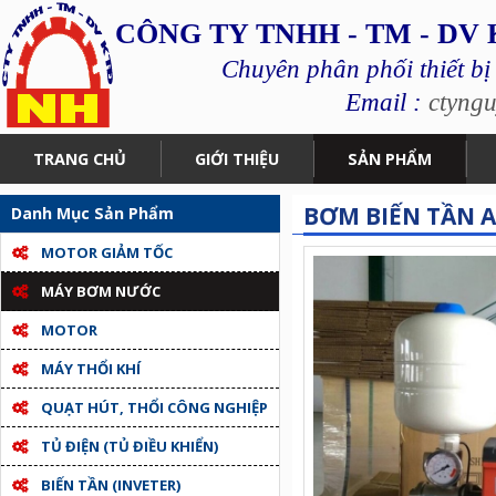
CÔNG TY TNHH - TM - DV
Chuyên phân phối thiết bị
Email :
ctyng
TRANG CHỦ
GIỚI THIỆU
SẢN PHẨM
BƠM BIẾN TẦN A
Danh Mục Sản Phẩm
MOTOR GIẢM TỐC
MÁY BƠM NƯỚC
MOTOR
MÁY THỔI KHÍ
QUẠT HÚT, THỔI CÔNG NGHIỆP
TỦ ĐIỆN (TỦ ĐIỀU KHIỂN)
BIẾN TẦN (INVETER)