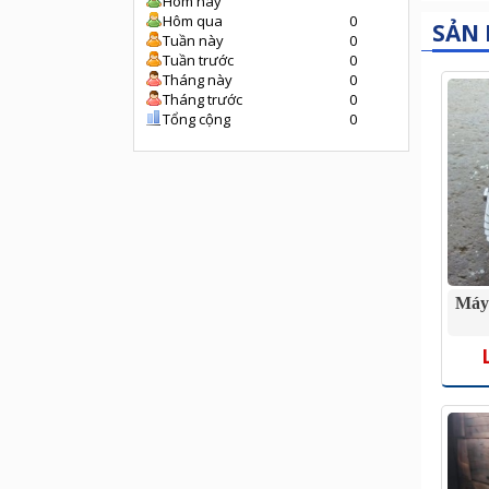
Hôm nay
Hôm qua
0
SẢN
Tuần này
0
Tuần trước
0
Tháng này
0
Tháng trước
0
Tổng cộng
0
Máy