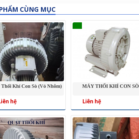
 PHẨM CÙNG MỤC
 Thổi Khí Con Sò (vỏ Nhôm)
MÁY THỔI KHÍ CON SÒ
Liên hệ
Liên hệ