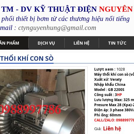
 TM - DV KỸ THUẬT ĐIỆN
NGUYÊN
hối thiết bị bơm từ các thương hiệu nổi tiếng
mail :
ctynguyenhung@gmail.com
ẢN PHẨM
DỊCH VỤ
LIÊN HỆ
TIN TỨC
THỔI KHÍ CON SÒ
Lượt xem :
1028
Máy thổi khí con sò (
Xuất xứ: Veraty
Nhập khẩu China
Model : GB 2200S
Công suất : 3
HP
Lưu lượng Max: 325 
Presure Max 28 (Kpa
Điện áp: 3 phase 380V
Phi ống: 60mm
CALL/ZALO: 09889977
Liên hệ
Giá: