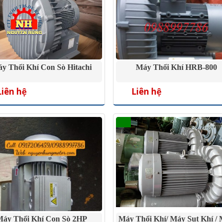
y Thổi Khí Con Sò Hitachi
Máy Thổi Khí HRB-800
Liên hệ
Liên hệ
áy Thổi Khí Con Sò 2HP
Máy Thổi Khí/ Máy Sụt Khí /