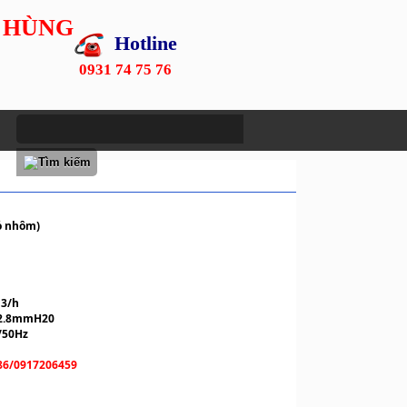
 HÙNG
Hotline
0931 74 75 76
vỏ nhôm)
m3/h
)-2.8mmH20
/50Hz
86/0917206459