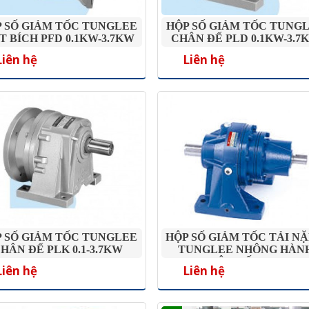
 SỐ GIẢM TỐC TUNGLEE
HỘP SỐ GIẢM TỐC TUNG
T BÍCH PFD 0.1KW-3.7KW
CHÂN ĐẾ PLD 0.1KW-3.7
Liên hệ
Liên hệ
 SỐ GIẢM TỐC TUNGLEE
HỘP SỐ GIẢM TỐC TẢI N
HÂN ĐẾ PLK 0.1-3.7KW
TUNGLEE NHÔNG HÀN
TINH CHÂN ĐẾ HS200-HS3
Liên hệ
Liên hệ