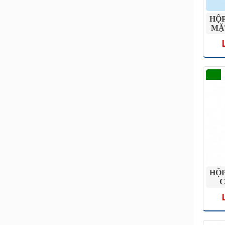
HỘP
MẶ
HỘP
C