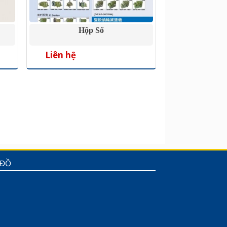
Hộp Số
Liên hệ
 ĐỒ