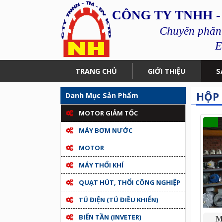
CÔNG TY TNHH -
Chuyên phân p
E
TRANG CHỦ
GIỚI THIỆU
S
HỘP 
Danh Mục Sản Phẩm
MOTOR GIẢM TỐC
MÁY BƠM NƯỚC
MOTOR
MÁY THỔI KHÍ
QUẠT HÚT, THỔI CÔNG NGHIỆP
TỦ ĐIỆN (TỦ ĐIỀU KHIỂN)
BIẾN TẦN (INVETER)
M