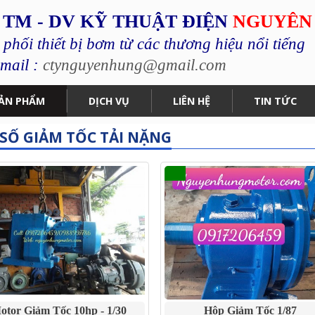
 TM - DV KỸ THUẬT ĐIỆN
NGUYÊN
hối thiết bị bơm từ các thương hiệu nổi tiếng
mail :
ctynguyenhung@gmail.com
ẢN PHẨM
DỊCH VỤ
LIÊN HỆ
TIN TỨC
SỐ GIẢM TỐC TẢI NẶNG
otor Giảm Tốc 10hp - 1/30
Hộp Giảm Tốc 1/87