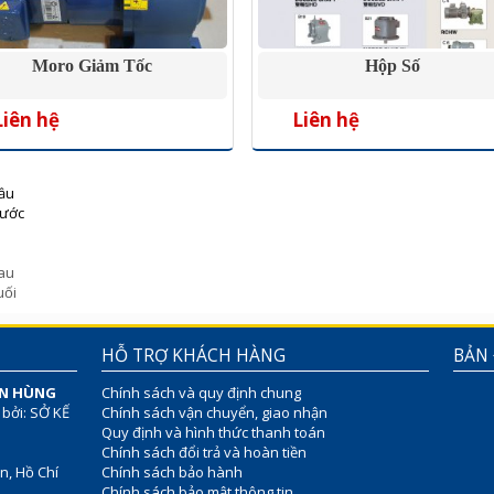
Moro Giảm Tốc
Hộp Số
Liên hệ
Liên hệ
ầu
rước
au
uối
HỖ TRỢ KHÁCH HÀNG
BẢN
ÊN HÙNG
Chính sách và quy định chung
 bởi: SỞ KẾ
Chính sách vận chuyển, giao nhận
Quy định và hình thức thanh toán
Chính sách đổi trả và hoàn tiền
n, Hồ Chí
Chính sách bảo hành
Chính sách bảo mật thông tin