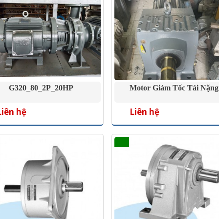
G320_80_2P_20HP
Motor Giảm Tốc Tải Nặng
Liên hệ
Liên hệ