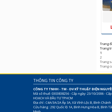
Trang đ
Trang t
1
2
Trang s
Trang c
THÔNG TIN CÔNG TY
CÔNG TY TNHH - TM - DV KỸ THUẬT ĐIỆN NGUY
Mã số thuế: 0303838256 - Cấp ngày: 23/10/2006 - Cấp
HOẠCH VÀ ĐẦU TƯ TPHCM
Địa chỉ : C4A/3A/2A Ấp 3A, Xã Vĩnh Lộc B, Bình Chánh
Cửu hàng : 292 Quốc lộ 1A, Bình Hưng Hòa B, Bình Tâ
Minh