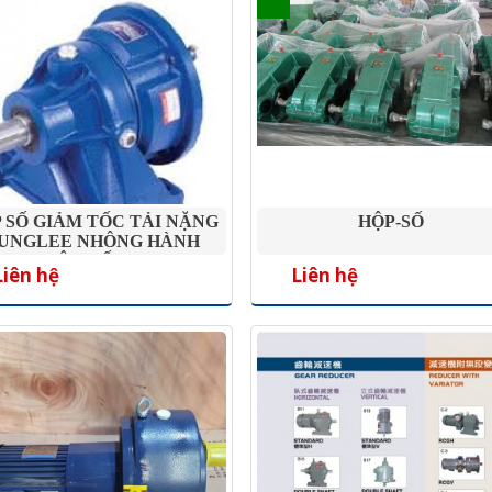
 SỐ GIẢM TỐC TẢI NẶNG
HỘP-SỐ
UNGLEE NHÔNG HÀNH
INH CHÂN ĐẾ HF 0.1KW-
Liên hệ
Liên hệ
3.7KW