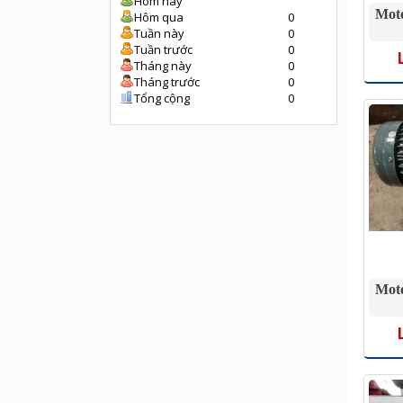
Hôm nay
Mot
Hôm qua
0
Tuần này
0
Tuần trước
0
Tháng này
0
Tháng trước
0
Tổng cộng
0
Moto