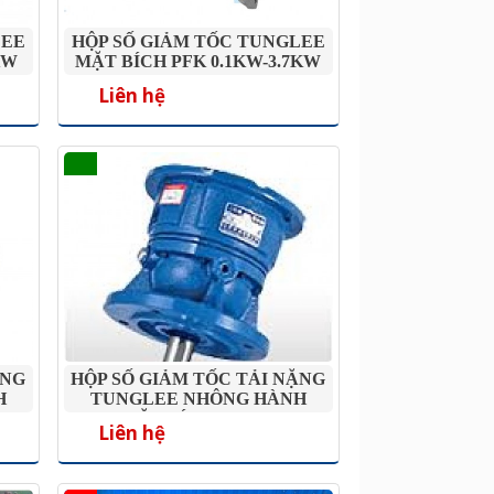
LEE
HỘP SỐ GIẢM TỐC TUNGLEE
KW
MẶT BÍCH PFK 0.1KW-3.7KW
Liên hệ
ẶNG
HỘP SỐ GIẢM TỐC TẢI NẶNG
H
TUNGLEE NHÔNG HÀNH
13
TINH MẶT BÍCH VF200-VF313
Liên hệ