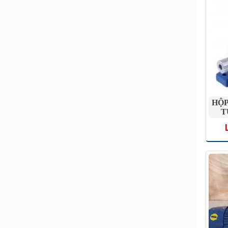
HỘP
T
T