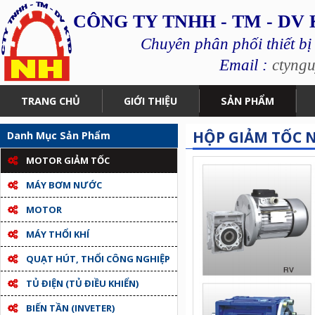
CÔNG TY TNHH - TM - DV
Chuyên phân phối thiết bị
Email :
ctyng
TRANG CHỦ
GIỚI THIỆU
SẢN PHẨM
HỘP GIẢM TỐC N
Danh Mục Sản Phẩm
MOTOR GIẢM TỐC
MÁY BƠM NƯỚC
MOTOR
MÁY THỔI KHÍ
QUẠT HÚT, THỔI CÔNG NGHIỆP
TỦ ĐIỆN (TỦ ĐIỀU KHIỂN)
BIẾN TẦN (INVETER)