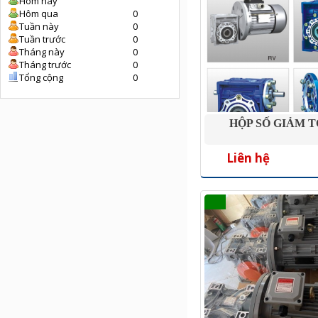
Hôm nay
Hôm qua
0
Tuần này
0
Tuần trước
0
Tháng này
0
Tháng trước
0
Tổng cộng
0
HỘP SỐ GIẢM 
Liên hệ