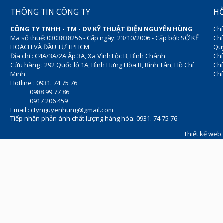
THÔNG TIN CÔNG TY
HỖ
CÔNG TY TNHH - TM - DV KỸ THUẬT ĐIỆN NGUYÊN HÙNG
Chí
Mã số thuế: 0303838256 - Cấp ngày: 23/10/2006 - Cấp bởi: SỞ KẾ
Chí
HOẠCH VÀ ĐẦU TƯ TPHCM
Quy
Địa chỉ : C4A/3A/2A Ấp 3A, Xã Vĩnh Lộc B, Bình Chánh
Chí
Cửu hàng : 292 Quốc lộ 1A, Bình Hưng Hòa B, Bình Tân, Hồ Chí
Ch
Minh
Chí
Hotline : 0931. 74 75 76
0988 99 77 86
0917 206 459
Email :
ctynguyenhung@gmail.com
Tiếp nhận phản ánh chất lượng hàng hóa: 0931. 74 75 76
Thiết kế web