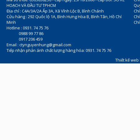
HOẠCH VÀ ĐẦU TƯ TPHCM
Quy
Địa chỉ : C4A/3A/2A Ấp 3A, Xã Vĩnh Lộc B, Bình Chánh
Chí
Cửu hàng : 292 Quốc lộ 1A, Bình Hưng Hòa B, Bình Tân, Hồ Chí
Ch
Minh
Chí
Hotline : 0931. 74 75 76
0988 99 77 86
0917 206 459
Email :
ctynguyenhung@gmail.com
Tiếp nhận phản ánh chất lượng hàng hóa: 0931. 74 75 76
Thiết kế web