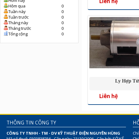
Liên hệ
Hôm nay
Hôm qua
0
Tuần này
0
Tuần trước
0
Tháng này
0
Tháng trước
0
Tổng cộng
0
Ly Hợp T
Liên hệ
THÔNG TIN CÔNG TY
HỖ
CÔNG TY TNHH - TM - DV KỸ THUẬT ĐIỆN NGUYÊN HÙNG
Chí
Mã số thuế: 0303838256 - Cấp ngày: 23/10/2006 - Cấp bởi: SỞ KẾ
Chí