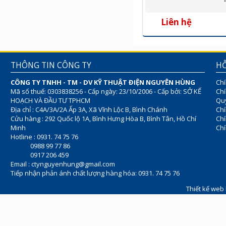
Liên hệ
THÔNG TIN CÔNG TY
HỖ
CÔNG TY TNHH - TM - DV KỸ THUẬT ĐIỆN NGUYÊN HÙNG
Chí
Mã số thuế: 0303838256 - Cấp ngày: 23/10/2006 - Cấp bởi: SỞ KẾ
Chí
HOẠCH VÀ ĐẦU TƯ TPHCM
Quy
Địa chỉ : C4A/3A/2A Ấp 3A, Xã Vĩnh Lộc B, Bình Chánh
Chí
Cửu hàng : 292 Quốc lộ 1A, Bình Hưng Hòa B, Bình Tân, Hồ Chí
Ch
Minh
Chí
Hotline : 0931. 74 75 76
0988 99 77 86
0917 206 459
Email :
ctynguyenhung@gmail.com
Tiếp nhận phản ánh chất lượng hàng hóa: 0931. 74 75 76
Thiết kế web