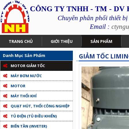
CÔNG TY TNHH - TM - DV
Chuyên phân phối thiết bị
Email :
ctyng
TRANG CHỦ
GIỚI THIỆU
SẢN PHẨM
GIẢM TỐC LIMIN
Danh Mục Sản Phẩm
MOTOR GIẢM TỐC
MÁY BƠM NƯỚC
MOTOR
MÁY THỔI KHÍ
QUẠT HÚT, THỔI CÔNG NGHIỆP
TỦ ĐIỆN (TỦ ĐIỀU KHIỂN)
BIẾN TẦN (INVETER)