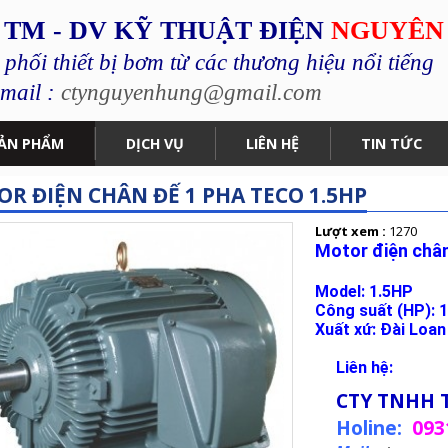
 TM - DV KỸ THUẬT ĐIỆN
NGUYÊN
hối thiết bị bơm từ các thương hiệu nổi tiếng
mail :
ctynguyenhung@gmail.com
ẢN PHẨM
DỊCH VỤ
LIÊN HỆ
TIN TỨC
R ĐIỆN CHÂN ĐẾ 1 PHA TECO 1.5HP
Lượt xem :
1270
Motor điện chân
Model: 1.5HP
Công suất (HP): 1
Xuất xứ: Đài Loan
Liên hệ:
CTY TNHH 
Holine:
093