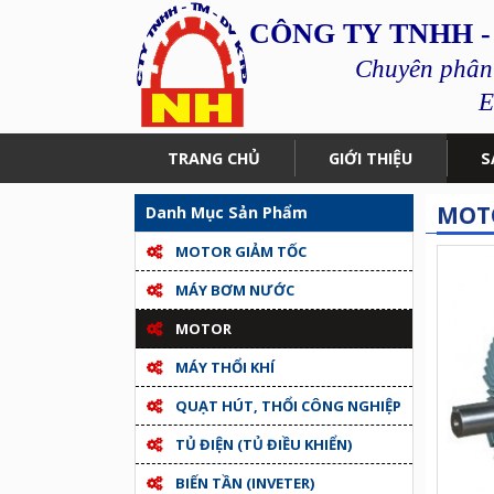
CÔNG TY TNHH -
Chuyên phân p
E
TRANG CHỦ
GIỚI THIỆU
S
MOTO
Danh Mục Sản Phẩm
MOTOR GIẢM TỐC
MÁY BƠM NƯỚC
MOTOR
MÁY THỔI KHÍ
QUẠT HÚT, THỔI CÔNG NGHIỆP
TỦ ĐIỆN (TỦ ĐIỀU KHIỂN)
BIẾN TẦN (INVETER)