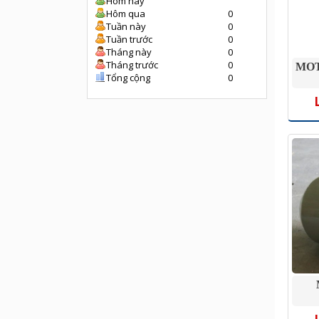
Hôm nay
Hôm qua
0
Tuần này
0
Tuần trước
0
Tháng này
0
Tháng trước
0
MOT
Tổng cộng
0