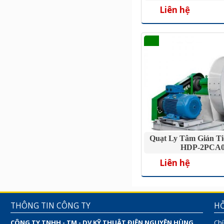
Liên hệ
Quạt Ly Tâm Gián T
HDP-2PCA
Liên hệ
THÔNG TIN CÔNG TY
HỖ
CÔNG TY TNHH - TM - DV KỸ THUẬT ĐIỆN NGUYÊN HÙNG
Chí