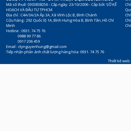
Mã số thuế: 0303838256 - Cấp ngày: 23/10/2006 - Cấp bởi: SỞ KẾ
Chí
HOẠCH VÀ ĐẦU TƯ TPHCM
Quy
Địa chỉ : C4A/3A/2A Ấp 3A, Xã Vĩnh Lộc B, Bình Chánh
Chí
Cửu hàng : 292 Quốc lộ 1A, Bình Hưng Hòa B, Bình Tân, Hồ Chí
Ch
Minh
Chí
Hotline : 0931. 74 75 76
0988 99 77 86
0917 206 459
Email :
ctynguyenhung@gmail.com
Tiếp nhận phản ánh chất lượng hàng hóa: 0931. 74 75 76
Thiết kế web