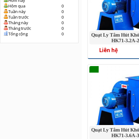
Hôm nay
Hôm qua
0
Tuần này
0
Tuần trước
0
Tháng này
0
Tháng trước
0
Tổng cộng
0
Quạt Ly Tâm Hút Khó
HK71-3.2A-2
Liên hệ
Quạt Ly Tâm Hút Khó
HK71-3.6A-3