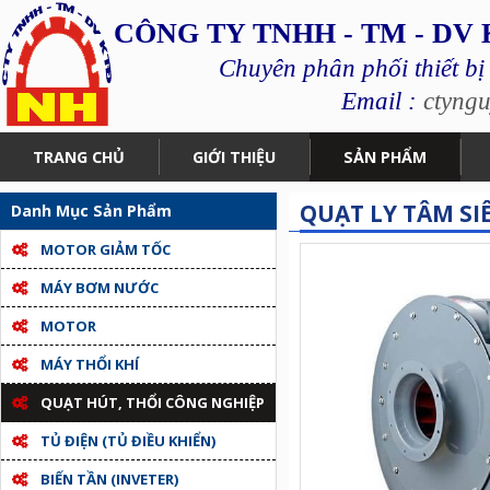
CÔNG TY TNHH - TM - DV
Chuyên phân phối thiết bị
Email :
ctyng
TRANG CHỦ
GIỚI THIỆU
SẢN PHẨM
QUẠT LY TÂM SI
Danh Mục Sản Phẩm
MOTOR GIẢM TỐC
MÁY BƠM NƯỚC
MOTOR
MÁY THỔI KHÍ
QUẠT HÚT, THỔI CÔNG NGHIỆP
TỦ ĐIỆN (TỦ ĐIỀU KHIỂN)
BIẾN TẦN (INVETER)