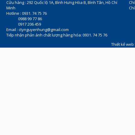
Cửu hàng : 292 Quốc lộ 1A, Bình Hưng Hòa B, Bình Tân, Hồ Chí
Ch
Minh
Chí
Hotline : 0931. 74 75 76
0988 99 77 86
0917 206 459
Email :
ctynguyenhung@gmail.com
Tiếp nhận phản ánh chất lượng hàng hóa: 0931. 74 75 76
Thiết kế web