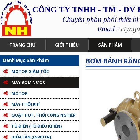
CÔNG TY TNHH - TM - DV
Chuyên phân phối thiết bị
Email :
ctyng
TRANG CHỦ
GIỚI THIỆU
SẢN PHẨM
BƠM BÁNH RĂNG 
Danh Mục Sản Phẩm
MOTOR GIẢM TỐC
MÁY BƠM NƯỚC
MOTOR
MÁY THỔI KHÍ
QUẠT HÚT, THỔI CÔNG NGHIỆP
TỦ ĐIỆN (TỦ ĐIỀU KHIỂN)
BIẾN TẦN (INVETER)