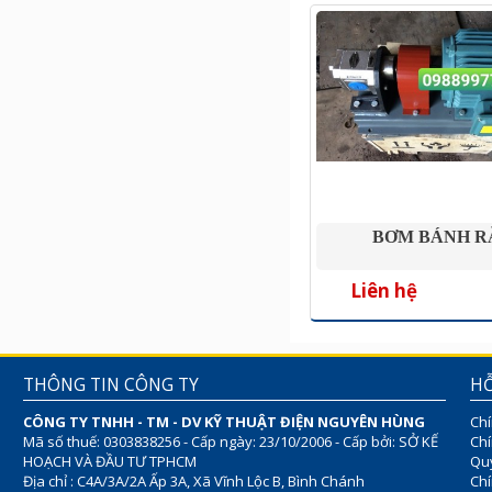
BƠM BÁNH R
Liên hệ
THÔNG TIN CÔNG TY
HỖ
CÔNG TY TNHH - TM - DV KỸ THUẬT ĐIỆN NGUYÊN HÙNG
Chí
Mã số thuế: 0303838256 - Cấp ngày: 23/10/2006 - Cấp bởi: SỞ KẾ
Chí
HOẠCH VÀ ĐẦU TƯ TPHCM
Quy
Địa chỉ : C4A/3A/2A Ấp 3A, Xã Vĩnh Lộc B, Bình Chánh
Chí