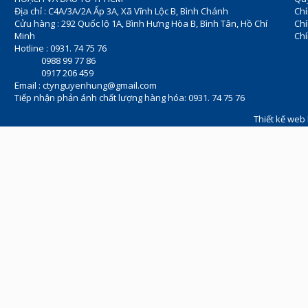
Địa chỉ : C4A/3A/2A Ấp 3A, Xã Vĩnh Lộc B, Bình Chánh
Chí
Cửu hàng : 292 Quốc lộ 1A, Bình Hưng Hòa B, Bình Tân, Hồ Chí
Ch
Minh
Chí
Hotline : 0931. 74 75 76
0988 99 77 86
0917 206 459
Email :
ctynguyenhung@gmail.com
Tiếp nhận phản ánh chất lượng hàng hóa: 0931. 74 75 76
Thiết kế web