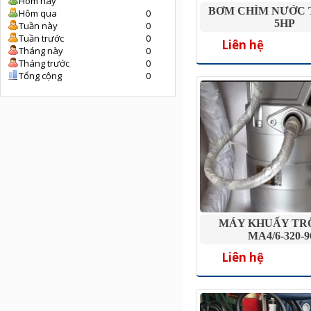
Hôm nay
BƠM CHÌM NƯỚC 
Hôm qua
0
5HP
Tuần này
0
Tuần trước
0
Liên hệ
Tháng này
0
Tháng trước
0
Tổng cộng
0
MÁY KHUẤY TR
MA4/6-320-9
Liên hệ