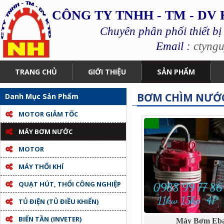
CÔNG TY TNHH - TM - DV
Chuyên phân phối thiết bị
Email :
ctyng
TRANG CHỦ
GIỚI THIỆU
SẢN PHẨM
BƠM CHÌM NƯỚC
Danh Mục Sản Phẩm
MOTOR GIẢM TỐC
MÁY BƠM NƯỚC
MOTOR
MÁY THỔI KHÍ
QUẠT HÚT, THỔI CÔNG NGHIỆP
TỦ ĐIỆN (TỦ ĐIỀU KHIỂN)
BIẾN TẦN (INVETER)
Máy Bơm Eb