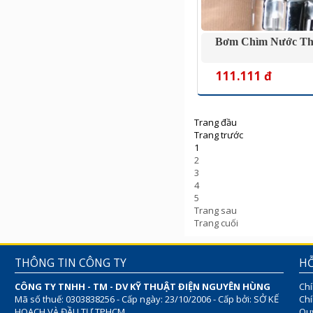
Bơm Chìm Nước Thả
111.111 đ
Trang đầu
Trang trước
1
2
3
4
5
Trang sau
Trang cuối
THÔNG TIN CÔNG TY
HỖ
CÔNG TY TNHH - TM - DV KỸ THUẬT ĐIỆN NGUYÊN HÙNG
Chí
Mã số thuế: 0303838256 - Cấp ngày: 23/10/2006 - Cấp bởi: SỞ KẾ
Chí
HOẠCH VÀ ĐẦU TƯ TPHCM
Quy