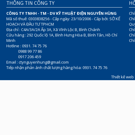
THÔNG TIN CÔNG TY
HỖ
CÔNG TY TNHH - TM - DV KỸ THUẬT ĐIỆN NGUYÊN HÙNG
Chí
Mã số thuế: 0303838256 - Cấp ngày: 23/10/2006 - Cấp bởi: SỞ KẾ
Chí
HOẠCH VÀ ĐẦU TƯ TPHCM
Quy
Địa chỉ : C4A/3A/2A Ấp 3A, Xã Vĩnh Lộc B, Bình Chánh
Chí
Cửu hàng : 292 Quốc lộ 1A, Bình Hưng Hòa B, Bình Tân, Hồ Chí
Ch
Minh
Chí
Hotline : 0931. 74 75 76
0988 99 77 86
0917 206 459
Email :
ctynguyenhung@gmail.com
Tiếp nhận phản ánh chất lượng hàng hóa: 0931. 74 75 76
Thiết kế web