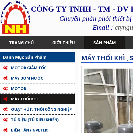
CÔNG TY TNHH - TM - DV
Chuyên phân phối thiết bị
Email :
ctyng
TRANG CHỦ
GIỚI THIỆU
SẢN PHẨM
MÁY THỔI KHÌ , 
Danh Mục Sản Phẩm
MOTOR GIẢM TỐC
MÁY BƠM NƯỚC
MOTOR
MÁY THỔI KHÍ
QUẠT HÚT, THỔI CÔNG NGHIỆP
TỦ ĐIỆN (TỦ ĐIỀU KHIỂN)
BIẾN TẦN (INVETER)