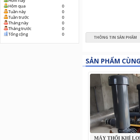
Hôm nay
Hôm qua
0
Tuần này
0
Tuần trước
0
Tháng này
0
Tháng trước
0
Tổng cộng
0
THÔNG TIN SẢN PHẨM
SẢN PHẨM CÙN
MÁY THỔI KHÍ L