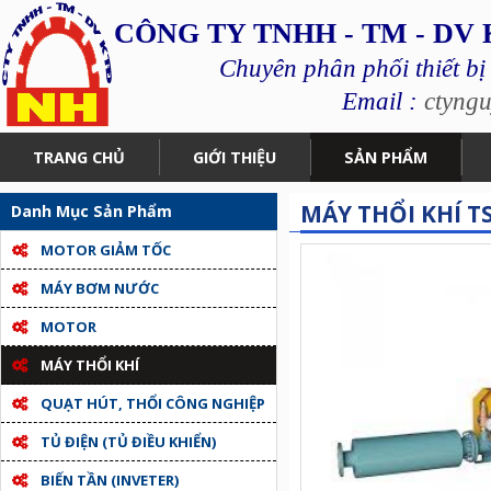
CÔNG TY TNHH - TM - DV
Chuyên phân phối thiết bị
Email :
ctyng
TRANG CHỦ
GIỚI THIỆU
SẢN PHẨM
MÁY THỔI KHÍ 
Danh Mục Sản Phẩm
MOTOR GIẢM TỐC
MÁY BƠM NƯỚC
MOTOR
MÁY THỔI KHÍ
QUẠT HÚT, THỔI CÔNG NGHIỆP
TỦ ĐIỆN (TỦ ĐIỀU KHIỂN)
BIẾN TẦN (INVETER)