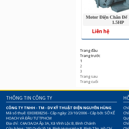
Motor Điện Chân Đế 
1.5HP
Liên hệ
Trang đầu
Trang trước
1
2
3
Trang sau
Trang cuối
THÔNG TIN CÔNG TY
HỖ
CÔNG TY TNHH - TM - DV KỸ THUẬT ĐIỆN NGUYÊN HÙNG
Chí
Mã số thuế: 0303838256 - Cấp ngày: 23/10/2006 - Cấp bởi: SỞ KẾ
Chí
HOẠCH VÀ ĐẦU TƯ TPHCM
Quy
Địa chỉ : C4A/3A/2A Ấp 3A, Xã Vĩnh Lộc B, Bình Chánh
Chí
Cửu hàng : 292 Quốc lộ 1A, Bình Hưng Hòa B, Bình Tân, Hồ Chí
Ch