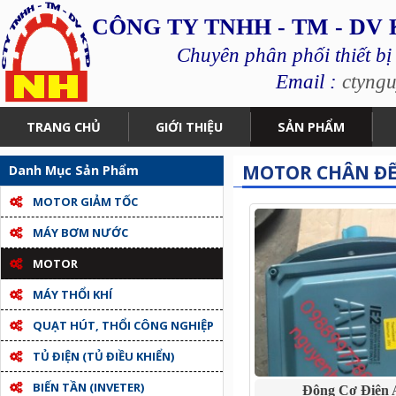
CÔNG TY TNHH - TM - DV
Chuyên phân phối thiết bị
Email :
ctyng
TRANG CHỦ
GIỚI THIỆU
SẢN PHẨM
MOTOR CHÂN Đ
Danh Mục Sản Phẩm
MOTOR GIẢM TỐC
MÁY BƠM NƯỚC
MOTOR
MÁY THỔI KHÍ
QUẠT HÚT, THỔI CÔNG NGHIỆP
TỦ ĐIỆN (TỦ ĐIỀU KHIỂN)
BIẾN TẦN (INVETER)
Động Cơ Điện