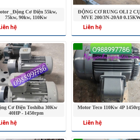
otor _Động Cơ Điện 55kw,
ĐỘNG CƠ RUNG OLI 2 C
75kw, 90kw, 110Kw
MVE 200/3N-20A0 0.15K
Liên hệ
Liên hệ
ng Cơ Điện Toshiba 30Kw
Motor Teco 110Kw 4P 1450r
40HP - 1450rpm
Liên hệ
Liên hệ