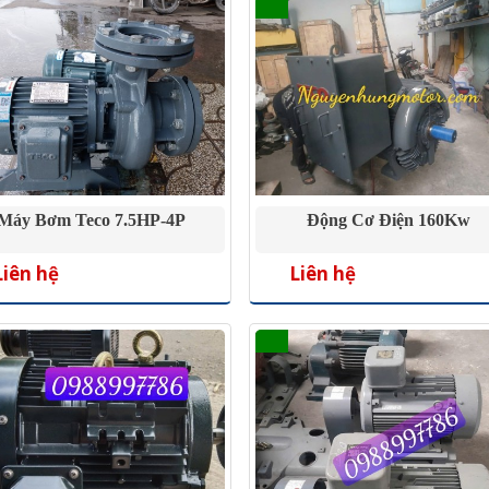
Máy Bơm Teco 7.5HP-4P
Động Cơ Điện 160Kw
Liên hệ
Liên hệ