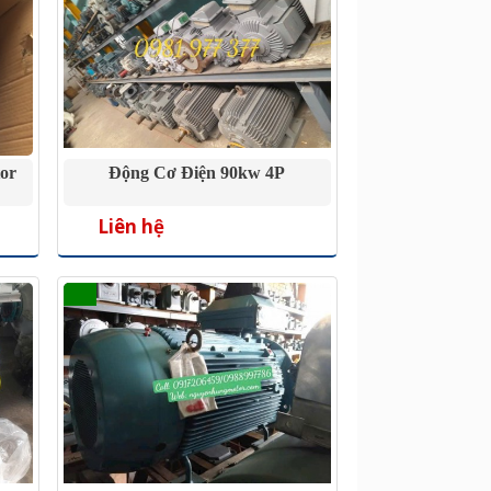
or
Động Cơ Điện 90kw 4P
Liên hệ