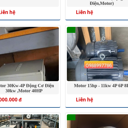
Điện,motor)
Liên hệ
Liên hệ
tor 30Kw-4P Động Cơ Điện
Motor 15hp - 11kw 4P 6P 8
30kw ,motor 40HP
000.000 đ
Liên hệ