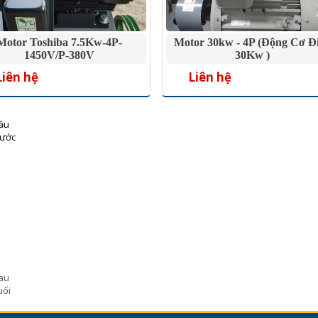
Motor Toshiba 7.5Kw-4P-
Motor 30kw - 4P (Động Cơ Đ
1450V/P-380V
30Kw )
Liên hệ
Liên hệ
ầu
rước
au
uối