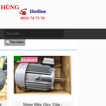
 HÙNG
Hotline
0931 74 75 76
ơ
Motor Điện 11kw 15hp -