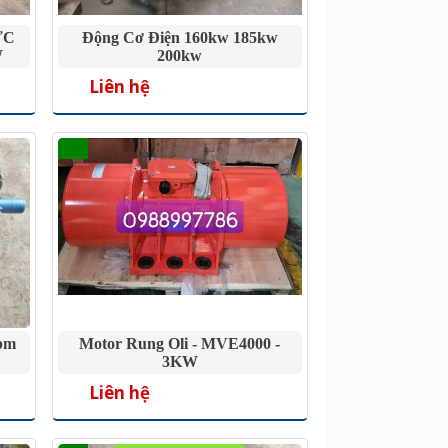
ỰC
Động Cơ Điện 160kw 185kw
W
200kw
Liên hệ
pm
Motor Rung Oli - MVE4000 -
3KW
Liên hệ