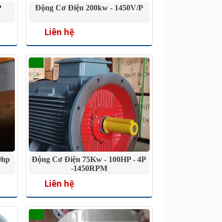
P
Động Cơ Điện 200kw - 1450V/P
Liên hệ
0hp
Động Cơ Điện 75Kw - 100HP - 4P
-1450RPM
Liên hệ