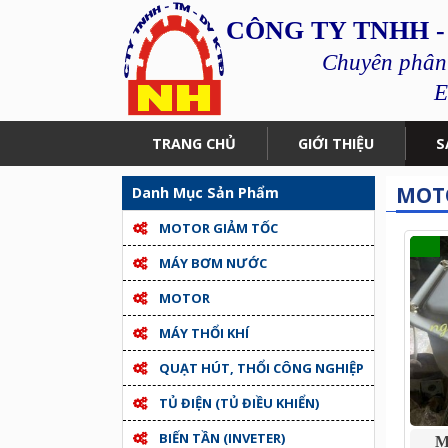
CÔNG TY TNHH -
Chuyên phân p
E
TRANG CHỦ
GIỚI THIỆU
S
MOT
Danh Mục Sản Phẩm
MOTOR GIẢM TỐC
MÁY BƠM NƯỚC
MOTOR
MÁY THỔI KHÍ
QUẠT HÚT, THỔI CÔNG NGHIỆP
TỦ ĐIỆN (TỦ ĐIỀU KHIỂN)
BIẾN TẦN (INVETER)
M