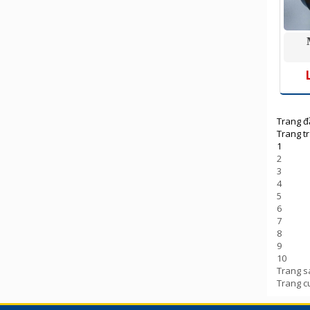
Trang đ
Trang t
1
2
3
4
5
6
7
8
9
10
Trang s
Trang c