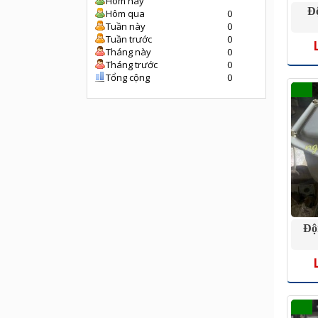
Hôm nay
Đ
Hôm qua
0
Tuần này
0
Tuần trước
0
Tháng này
0
Tháng trước
0
Tổng cộng
0
Độ