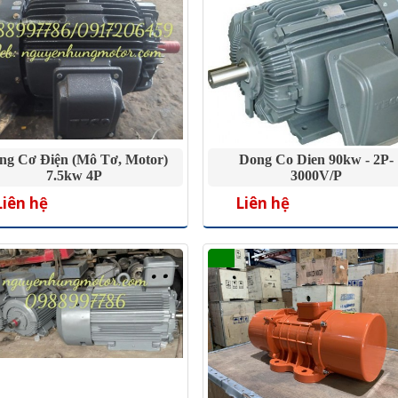
ng Cơ Điện (mô Tơ, Motor)
Dong Co Dien 90kw - 2P-
7.5kw 4P
3000V/P
Liên hệ
Liên hệ