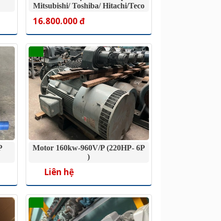
Mitsubishi/ Toshiba/ Hitachi/Teco
16.800.000 đ
P
Motor 160kw-960V/P (220HP- 6P
)
Liên hệ