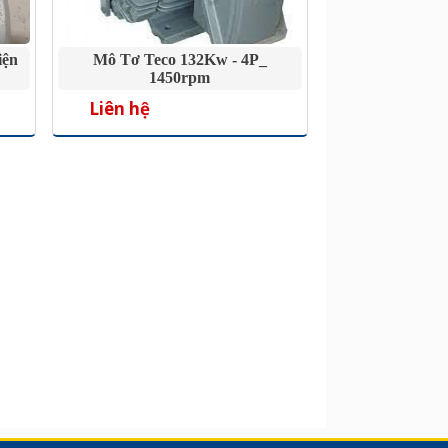
iện
Mô Tơ Teco 132Kw - 4P_
1450rpm
Liên hệ