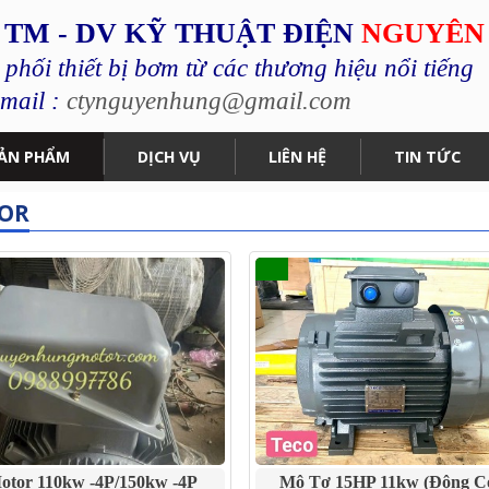
 TM - DV KỸ THUẬT ĐIỆN
NGUYÊN
hối thiết bị bơm từ các thương hiệu nổi tiếng
mail :
ctynguyenhung@gmail.com
ẢN PHẨM
DỊCH VỤ
LIÊN HỆ
TIN TỨC
OR
otor 110kw -4P/150kw -4P
Mô Tơ 15HP 11kw (động C