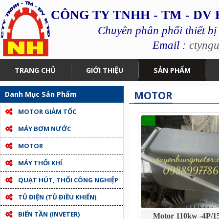
CÔNG TY TNHH - TM - DV
Chuyên phân phối thiết bị
Email :
ctyng
TRANG CHỦ
GIỚI THIỆU
SẢN PHẨM
MOTOR
Danh Mục Sản Phẩm
MOTOR GIẢM TỐC
MÁY BƠM NƯỚC
MOTOR
MÁY THỔI KHÍ
QUẠT HÚT, THỔI CÔNG NGHIỆP
TỦ ĐIỆN (TỦ ĐIỀU KHIỂN)
BIẾN TẦN (INVETER)
Motor 110kw -4P/1