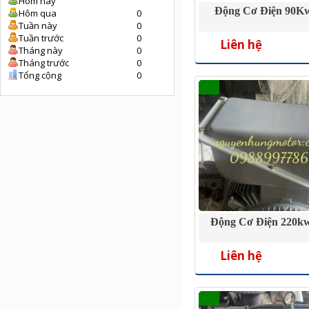
Hôm nay
Động Cơ Điện 90Kw
Hôm qua
0
Tuần này
0
Tuần trước
0
Liên hệ
Tháng này
0
Tháng trước
0
Tổng cộng
0
Động Cơ Điện 220kw
Liên hệ