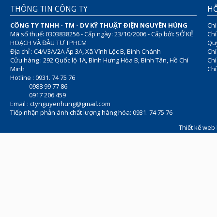
THÔNG TIN CÔNG TY
HỖ
CÔNG TY TNHH - TM - DV KỸ THUẬT ĐIỆN NGUYÊN HÙNG
Chí
Mã số thuế: 0303838256 - Cấp ngày: 23/10/2006 - Cấp bởi: SỞ KẾ
Chí
HOẠCH VÀ ĐẦU TƯ TPHCM
Quy
Địa chỉ : C4A/3A/2A Ấp 3A, Xã Vĩnh Lộc B, Bình Chánh
Chí
Cửu hàng : 292 Quốc lộ 1A, Bình Hưng Hòa B, Bình Tân, Hồ Chí
Ch
Minh
Chí
Hotline : 0931. 74 75 76
0988 99 77 86
0917 206 459
Email :
ctynguyenhung@gmail.com
Tiếp nhận phản ánh chất lượng hàng hóa: 0931. 74 75 76
Thiết kế web