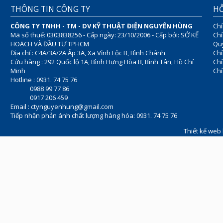
THÔNG TIN CÔNG TY
HỖ
CÔNG TY TNHH - TM - DV KỸ THUẬT ĐIỆN NGUYÊN HÙNG
Chí
Mã số thuế: 0303838256 - Cấp ngày: 23/10/2006 - Cấp bởi: SỞ KẾ
Chí
HOẠCH VÀ ĐẦU TƯ TPHCM
Quy
Địa chỉ : C4A/3A/2A Ấp 3A, Xã Vĩnh Lộc B, Bình Chánh
Chí
Cửu hàng : 292 Quốc lộ 1A, Bình Hưng Hòa B, Bình Tân, Hồ Chí
Ch
Minh
Chí
Hotline : 0931. 74 75 76
0988 99 77 86
0917 206 459
Email :
ctynguyenhung@gmail.com
Tiếp nhận phản ánh chất lượng hàng hóa: 0931. 74 75 76
Thiết kế web