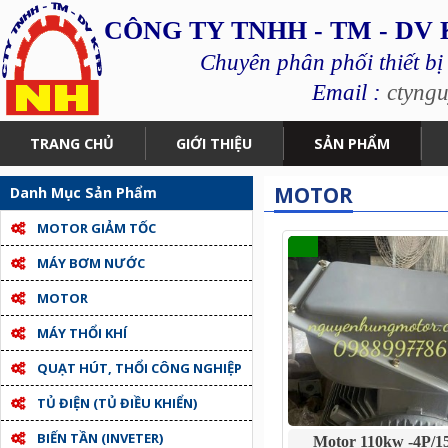
CÔNG TY TNHH - TM - DV
Chuyên phân phối thiết bị
Email :
ctyng
TRANG CHỦ
GIỚI THIỆU
SẢN PHẨM
MOTOR
Danh Mục Sản Phẩm
MOTOR GIẢM TỐC
MÁY BƠM NƯỚC
MOTOR
MÁY THỔI KHÍ
QUẠT HÚT, THỔI CÔNG NGHIỆP
TỦ ĐIỆN (TỦ ĐIỀU KHIỂN)
BIẾN TẦN (INVETER)
Motor 110kw -4P/1