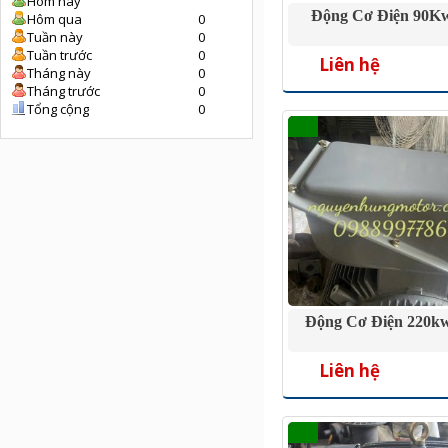
Hôm nay
Động Cơ Điện 90Kw
Hôm qua
0
Tuần này
0
Tuần trước
0
Liên hệ
Tháng này
0
Tháng trước
0
Tổng cộng
0
Động Cơ Điện 220kw
Liên hệ