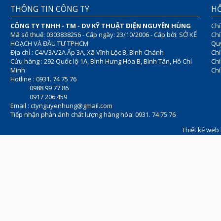
THÔNG TIN CÔNG TY
HỖ
CÔNG TY TNHH - TM - DV KỸ THUẬT ĐIỆN NGUYÊN HÙNG
Chí
Mã số thuế: 0303838256 - Cấp ngày: 23/10/2006 - Cấp bởi: SỞ KẾ
Chí
HOẠCH VÀ ĐẦU TƯ TPHCM
Quy
Địa chỉ : C4A/3A/2A Ấp 3A, Xã Vĩnh Lộc B, Bình Chánh
Chí
Cửu hàng : 292 Quốc lộ 1A, Bình Hưng Hòa B, Bình Tân, Hồ Chí
Ch
Minh
Chí
Hotline : 0931. 74 75 76
0988 99 77 86
0917 206 459
Email :
ctynguyenhung@gmail.com
Tiếp nhận phản ánh chất lượng hàng hóa: 0931. 74 75 76
Thiết kế web