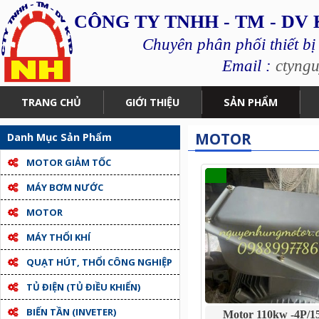
CÔNG TY TNHH - TM - DV
Chuyên phân phối thiết bị
Email :
ctyng
TRANG CHỦ
GIỚI THIỆU
SẢN PHẨM
MOTOR
Danh Mục Sản Phẩm
MOTOR GIẢM TỐC
MÁY BƠM NƯỚC
MOTOR
MÁY THỔI KHÍ
QUẠT HÚT, THỔI CÔNG NGHIỆP
TỦ ĐIỆN (TỦ ĐIỀU KHIỂN)
BIẾN TẦN (INVETER)
Motor 110kw -4P/1