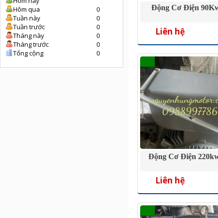
Hôm nay
Động Cơ Điện 90Kw
Hôm qua
0
Tuần này
0
Tuần trước
0
Liên hệ
Tháng này
0
Tháng trước
0
Tổng cộng
0
Động Cơ Điện 220kw
Liên hệ